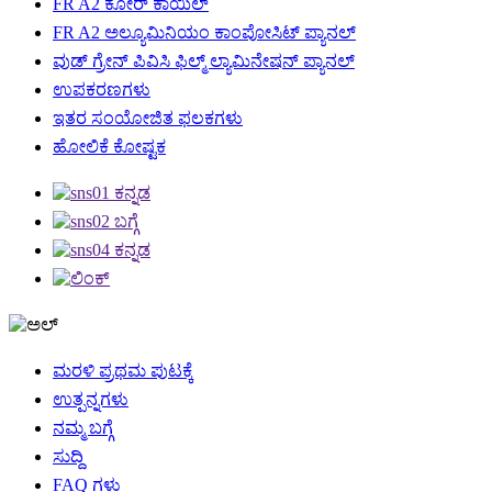
FR A2 ಕೋರ್ ಕಾಯಿಲ್
FR A2 ಅಲ್ಯೂಮಿನಿಯಂ ಕಾಂಪೋಸಿಟ್ ಪ್ಯಾನಲ್
ವುಡ್ ಗ್ರೇನ್ ಪಿವಿಸಿ ಫಿಲ್ಮ್ ಲ್ಯಾಮಿನೇಷನ್ ಪ್ಯಾನಲ್
ಉಪಕರಣಗಳು
ಇತರ ಸಂಯೋಜಿತ ಫಲಕಗಳು
ಹೋಲಿಕೆ ಕೋಷ್ಟಕ
ಮರಳಿ ಪ್ರಥಮ ಪುಟಕ್ಕೆ
ಉತ್ಪನ್ನಗಳು
ನಮ್ಮ ಬಗ್ಗೆ
ಸುದ್ದಿ
FAQ ಗಳು