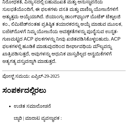
ನಿರೋಧಕತೆ, ವಿನ್ಯಾಸದಲ್ಲಿ ಬಹುಮುಖತೆ ಮತ್ತು ಅನುಸ್ಥಾಪನೆಯ
ಸುಲಭತೆಯೊಂದಿಗೆ, ಈ ಫಲಕಗಳು ವಸತಿ ಮತ್ತು ವಾಣಿಜ್ಯ ಯೋಜನೆಗಳಿಗೆ
ಅತ್ಯುತ್ತಮ ಆಯ್ಕೆಯಾಗಿದೆ. ಜಿಯಾಂಗ್ಸು ಡಾಂಗ್‌ಫ್ಯಾಂಗ್ ಬೊಟೆಕ್ ಟೆಕ್ನಾಲಜಿ
ಕಂ., ಲಿಮಿಟೆಡ್‌ನಂತಹ ಪ್ರತಿಷ್ಠಿತ ತಯಾರಕರನ್ನು ಆಯ್ಕೆ ಮಾಡುವ ಮೂಲಕ,
ಬಜೆಟ್‌ನೊಳಗೆ ನಿಮ್ಮ ಯೋಜನೆಯ ಅವಶ್ಯಕತೆಗಳನ್ನು ಪೂರೈಸುವ ಉನ್ನತ-
ಗುಣಮಟ್ಟದ ACP ಫಲಕಗಳನ್ನು ನೀವು ಖಚಿತಪಡಿಸಿಕೊಳ್ಳಬಹುದು. ACP
ಫಲಕಗಳಲ್ಲಿ ಹೂಡಿಕೆ ಮಾಡುವುದರಿಂದ ದೀರ್ಘಾವಧಿಯ ಮೌಲ್ಯವನ್ನು
ಖಾತ್ರಿಪಡಿಸುತ್ತದೆ, ಅವುಗಳನ್ನು ಆಧುನಿಕ ವಾಸ್ತುಶಿಲ್ಪದ ಅನ್ವಯಿಕೆಗಳಿಗೆ
ಅತ್ಯಗತ್ಯ ವಸ್ತುವನ್ನಾಗಿ ಮಾಡುತ್ತದೆ.
ಪೋಸ್ಟ್ ಸಮಯ: ಏಪ್ರಿಲ್-29-2025
ಸಂಪರ್ಕದಲ್ಲಿರಲು
ಉಚಿತ ಸಮಾಲೋಚನೆ
ಬ್ಯಾರಿ | ಮಾರಾಟ ವ್ಯವಸ್ಥಾಪಕ :