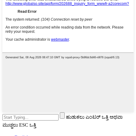
ಹುಡುಕಲು ಎಂಟರ್ ಒತ್ತಿ ಅಥವಾ
ಮುಚ್ಚಲು ESC ಒತ್ತಿ