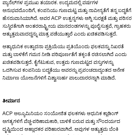
ಪ್ಯಾನೆಲ್‌ಗಳ ಪ್ರಮುಖ ತಯಾರಕ. ಉದ್ಯಮದಲ್ಲಿ ವರ್ಷಗಳ
ಅನುಭವದೊಂದಿಗೆ, ಕಂಪನಿಯು ಗುಣಮಟ್ಟ ಮತ್ತು ನಾವೀನ್ಯತೆಗೆ ತನ್ನ ಬದ್ಧತೆಗೆ
ಹೆಸರುವಾಸಿಯಾಗಿದೆ. ಅವರ ACP ಉತ್ಪನ್ನಗಳು ಅಗ್ನಿ ಸುರಕ್ಷತೆ ಮತ್ತು ಪರಿಸರ
ಸುಸ್ಥಿರತೆಗಾಗಿ ಅಂತರರಾಷ್ಟ್ರೀಯ ಮಾನದಂಡಗಳನ್ನು ಪೂರೈಸುತ್ತವೆ, ಗ್ರಾಹಕರು
ಅತ್ಯುತ್ತಮವಾದದ್ದನ್ನು ಮಾತ್ರ ಪಡೆಯುತ್ತಾರೆ ಎಂದು ಖಚಿತಪಡಿಸುತ್ತದೆ.
ಅತ್ಯಾಧುನಿಕ ಉತ್ಪಾದನಾ ಪ್ರಕ್ರಿಯೆಯು ಪ್ರತಿಯೊಂದು ಫಲಕವನ್ನು ನಿಖರತೆ
ಮತ್ತು ಬಾಳಿಕೆಗೆ ಗಮನ ನೀಡಿ ಪರಿಪೂರ್ಣತೆಗೆ ತಕ್ಕಂತೆ ರಚಿಸಲಾಗಿದೆ ಎಂದು
ಖಚಿತಪಡಿಸುತ್ತದೆ. ಕೈಗೆಟುಕುವ, ಉತ್ತಮ ಗುಣಮಟ್ಟದ ವಸ್ತುಗಳನ್ನು
ಒದಗಿಸುವ ಕಂಪನಿಯ ಬದ್ಧತೆಯು ಅವರನ್ನು ಪ್ರಪಂಚದಾದ್ಯಂತದ ಅನೇಕ
ನಿರ್ಮಾಣ ಯೋಜನೆಗಳಿಗೆ ವಿಶ್ವಾಸಾರ್ಹ ಪಾಲುದಾರರನ್ನಾಗಿ ಮಾಡಿದೆ.
ತೀರ್ಮಾನ
ACP ಅಲ್ಯೂಮಿನಿಯಂ ಸಂಯೋಜಿತ ಫಲಕಗಳು ಆಧುನಿಕ ಕ್ಲಾಡಿಂಗ್
ಅಗತ್ಯಗಳಿಗೆ ವೆಚ್ಚ-ಪರಿಣಾಮಕಾರಿ, ಬಾಳಿಕೆ ಬರುವ ಮತ್ತು ಸೌಂದರ್ಯದ
ದೃಷ್ಟಿಯಿಂದ ಆಹ್ಲಾದಕರ ಪರಿಹಾರವಾಗಿದೆ. ಅವುಗಳ ಅತ್ಯುತ್ತಮ ಬೆಂಕಿ