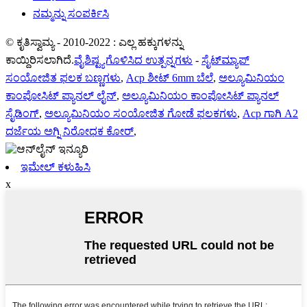
ನಮ್ಮನ್ನು ಸಂಪರ್ಕಿಸಿ
© ಕೃತಿಸ್ವಾಮ್ಯ - 2010-2022 : ಎಲ್ಲ ಹಕ್ಕುಗಳನ್ನು
ಕಾಯ್ದಿರಿಸಲಾಗಿದೆ.
ವೈಶಿಷ್ಟ್ಯಗೊಳಿಸಿದ ಉತ್ಪನ್ನಗಳು
-
ಸೈಟ್‌ಮ್ಯಾಪ್
ಸಂಯೋಜಿತ ಫಲಕ ಬಣ್ಣಗಳು
,
Acp ಶೀಟ್ 6mm ಬೆಲೆ
,
ಅಲ್ಯೂಮಿನಿಯಂ
ಕಾಂಪೋಸಿಟ್ ಪ್ಯಾನಲ್ ಲೈನ್
,
ಅಲ್ಯೂಮಿನಿಯಂ ಕಾಂಪೋಸಿಟ್ ಪ್ಯಾನಲ್
ಸೈಡಿಂಗ್
,
ಅಲ್ಯೂಮಿನಿಯಂ ಸಂಯೋಜಿತ ಗೋಡೆ ಫಲಕಗಳು
,
Acp ಗಾಗಿ A2
ದರ್ಜೆಯ ಅಗ್ನಿ ನಿರೋಧಕ ಕೋರ್
,
ಇಮೇಲ್ ಕಳುಹಿಸಿ
x